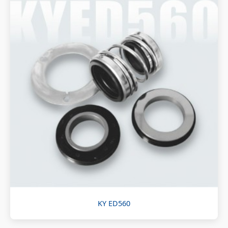
KY ED560