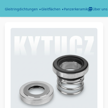
Panzerkeramik
Gleitringdichtungen
Gleitflächen
Über uns